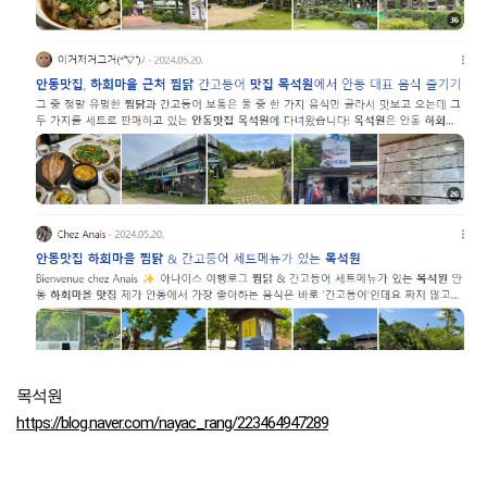
목석원
https://blog.naver.com/nayac_rang/223464947289